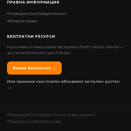
ПРАВНА ИНФОРМАЦИЯ
Отговорности и поверителност
Авторски права
БЕЗПЛАТНИ РЕСУРСИ
Наръчника за имиграция в Австралия и Perth Suburb Selector —
достъпни безплатно чрез Patreon.
Вземи безплатно →
Или премини към платен абонамент за пълен достъп
→
©
Емигрирай в Австралия. Всички права запазени.
Поверителност
Авторски права