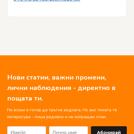
Нови статии, важни промени,
лични наблюдения - директно в
пощата ти.
Не всеки е готов да тръгне веднага. Но ако темата те
интересува - пиша редовно и не изпращам спам.
Абонирай