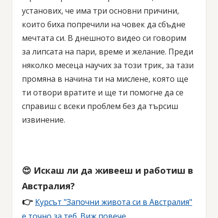
установих, че има три основни причини,
които биха попречили на човек да сбъдне
мечтата си. В днешното видео си говорим
за липсата на пари, време и желание. Преди
няколко месеца научих за този трик, за тази
промяна в начина ти на мислене, която ще
ти отвори вратите и ще ти помогне да се
справиш с всеки проблем без да търсиш
извинение.
😍 Искаш ли да живееш и работиш в
Австралия?
👉
Курсът "Започни живота си в Австралия"
е точно за теб. Виж повече...