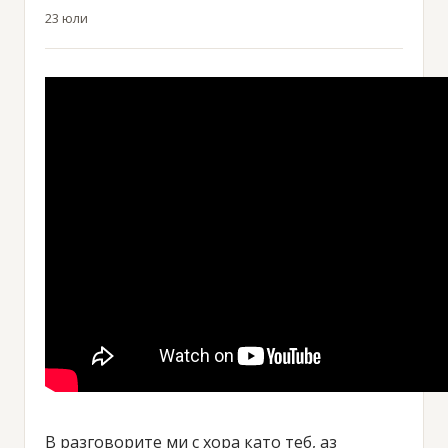
23 юли
В разговорите ми с хора като теб, аз