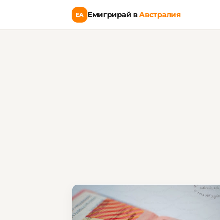
Емигрирай в
Австралия
ЕА