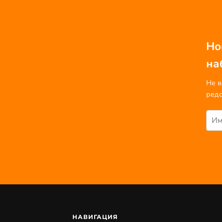
Но
на
Не в
редо
НАВИГАЦИЯ