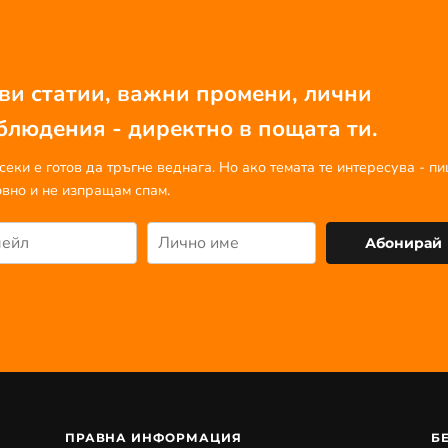
ви статии, важни промени, лични
блюдения - директно в пощата ти.
секи е готов да тръгне веднага. Но ако темата те интересува - п
вно и не изпращам спам.
Абонирай
ПРАВНА ИНФОРМАЦИЯ
Б