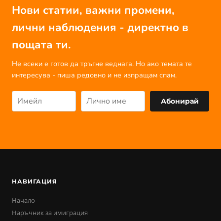
Нови статии, важни промени,
лични наблюдения - директно в
пощата ти.
Не всеки е готов да тръгне веднага. Но ако темата те
интересува - пиша редовно и не изпращам спам.
Абонирай
НАВИГАЦИЯ
Начало
Наръчник за имиграция