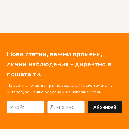
Нови статии, важни промени,
лични наблюдения - директно в
пощата ти.
Не всеки е готов да тръгне веднага. Но ако темата те
интересува - пиша редовно и не изпращам спам.
Абонирай