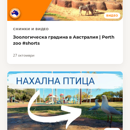
ВИДЕО
СНИМКИ И ВИДЕО
Зоологическа градина в Австралия | Perth
zoo #shorts
27 октомври