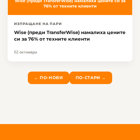
Wise (преди TransferWise) намалиха цените си за
76% от техните клиенти
ИЗПРАЩАНЕ НА ПАРИ
Wise (преди TransferWise) намалиха цените
си за 76% от техните клиенти
02 октомври
← ПО-НОВИ
ПО-СТАРИ →