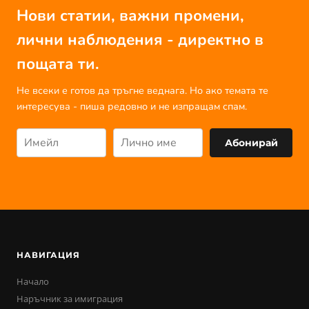
Нови статии, важни промени,
лични наблюдения - директно в
пощата ти.
Не всеки е готов да тръгне веднага. Но ако темата те
интересува - пиша редовно и не изпращам спам.
Абонирай
НАВИГАЦИЯ
Начало
Наръчник за имиграция