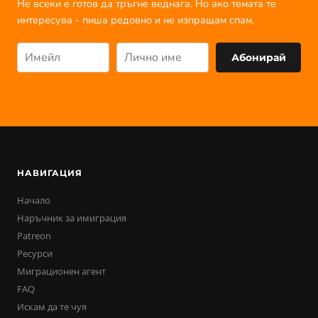
Не всеки е готов да тръгне веднага. Но ако темата те
интересува - пиша редовно и не изпращам спам.
Абонирай
НАВИГАЦИЯ
Начало
Наръчник за имиграция
Patreon
Ресурси
Миграционен агент
FAQ
Искам да те чуя