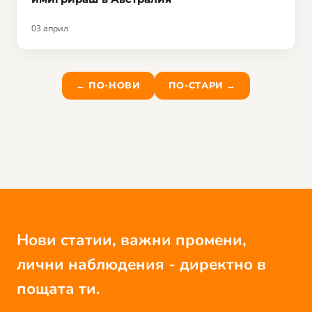
03 април
← ПО-НОВИ
ПО-СТАРИ →
Нови статии, важни промени,
лични наблюдения - директно в
пощата ти.