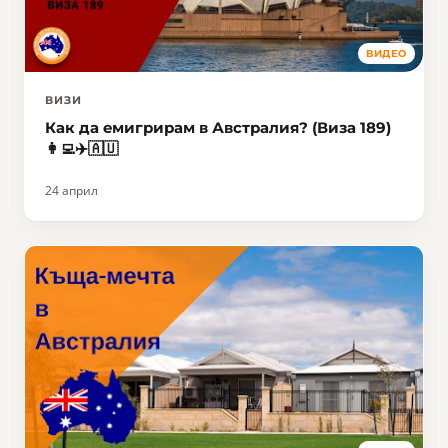
ВИДЕО
ВИЗИ
Как да eмигрирам в Австралия? (Виза 189)
👩‍💻✈️🇦🇺
24 април