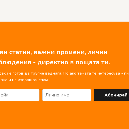
ви статии, важни промени, лични
блюдения - директно в пощата ти.
секи е готов да тръгне веднага. Но ако темата те интересува - п
вно и не изпращам спам.
Абонирай