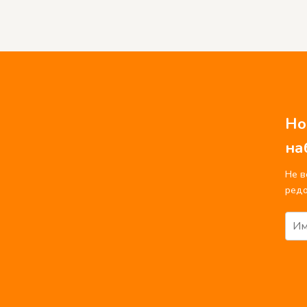
Но
на
Не в
редо