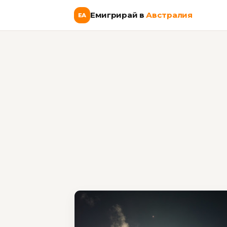
Емигрирай в
Австралия
ЕА