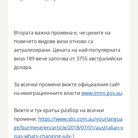
Втората важна промяна е, че цените на
повечето видове визи отново са
актуализирани. Цената на най-популярната
виза 189 вече започва от 3755 австралийски
долара.
За всички промени вижте официалния сайт
на имиграционните власти
www.immi.gov.au
.
Вижте и тук кратък разбор на всички
промени:
https://www.sbs.com.au/yourlangua
ge/burmese/en/article/2018/07/01/australian-v
isas-whats-changing-july-1