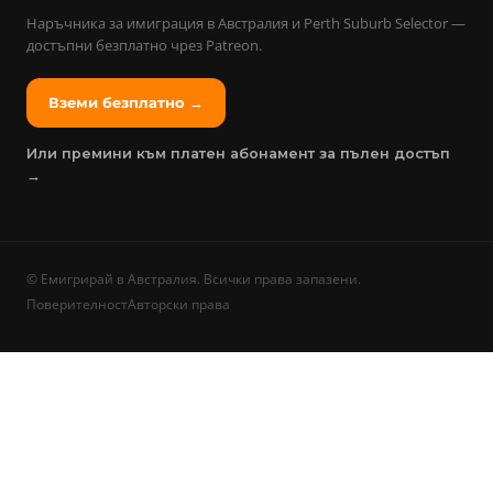
Наръчника за имиграция в Австралия и Perth Suburb Selector —
достъпни безплатно чрез Patreon.
Вземи безплатно →
Или премини към платен абонамент за пълен достъп
→
©
Емигрирай в Австралия. Всички права запазени.
Поверителност
Авторски права