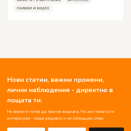
СНИМКИ И ВИДЕО
Нови статии, важни промени,
лични наблюдения - директно в
пощата ти.
Не всеки е готов да тръгне веднага. Но ако темата те
интересува - пиша редовно и не изпращам спам.