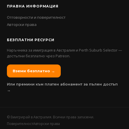
ПРАВНА ИНФОРМАЦИЯ
Отговорности и поверителност
Авторски права
БЕЗПЛАТНИ РЕСУРСИ
Наръчника за имиграция в Австралия и Perth Suburb Selector —
достъпни безплатно чрез Patreon.
Вземи безплатно →
Или премини към платен абонамент за пълен достъп
→
©
Емигрирай в Австралия. Всички права запазени.
Поверителност
Авторски права