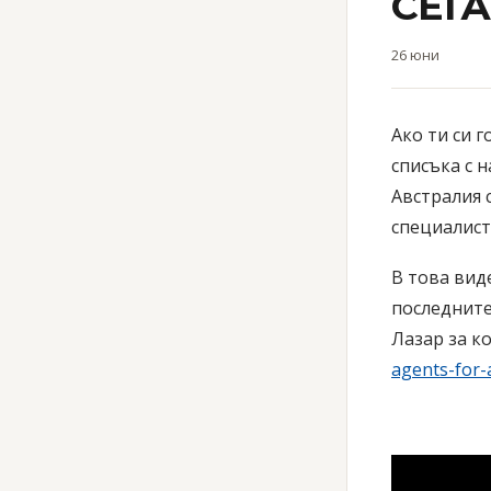
СЕГА
26 юни
Ако ти си 
списъка с н
Австралия 
специалист
В това вид
последните
Лазар за к
agents-for-