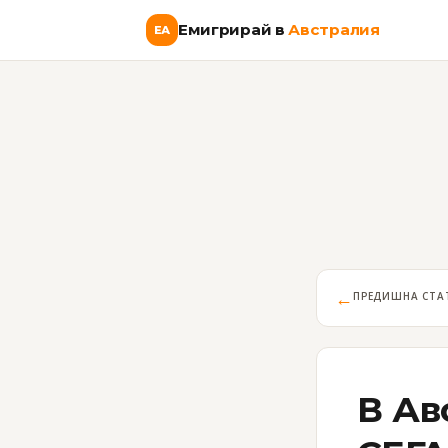
Емигрирай в
Австралия
ЕА
←
ПРЕДИШНА СТА
В Ав