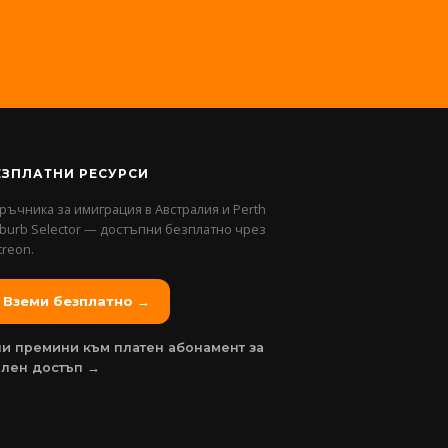
ЕЗПЛАТНИ РЕСУРСИ
ръчника за имиграция в Австралия и Perth
burb Selector — достъпни безплатно чрез
treon.
Вземи безплатно →
и премини към платен абонамент за
ълен достъп →