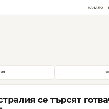
НАЧАЛО
ТИЯ
СЛ
стралия се търсят готв