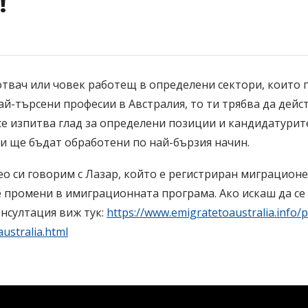
!
готвач или човек работещ в определени сектори, които 
ай-търсени професии в Австралия, то ти трябва да дейст
се изпитва глад за определени позиции и кандидатурит
и ще бъдат обработени по най-бързия начин.
ео си говорим с Лазар, който е регистриран миграционен
 промени в имиграционната програма. Ако искаш да се
онсултация виж тук:
https://www.emigratetoaustralia.info/
australia.html