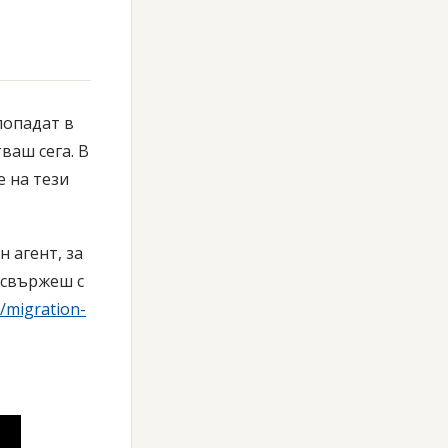
попадат в
ваш сега. В
е на тези
 агент, за
 свържеш с
p/migration-