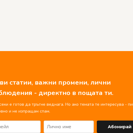
ви статии, важни промени, лични
блюдения - директно в пощата ти.
секи е готов да тръгне веднага. Но ако темата те интересува - п
вно и не изпращам спам.
Абонирай