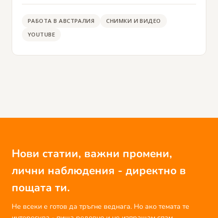
РАБОТА В АВСТРАЛИЯ
СНИМКИ И ВИДЕО
YOUTUBE
Нови статии, важни промени,
лични наблюдения - директно в
пощата ти.
Не всеки е готов да тръгне веднага. Но ако темата те
интересува - пиша редовно и не изпращам спам.