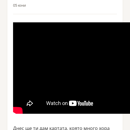
05 юни
Днес ще ти дам картата, която много хора