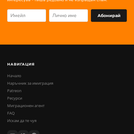
Абонирай
НАВИГАЦИЯ
Начало
Наръчник за имиграция
Patreon
Ресурси
Миграционен агент
FAQ
Искам да те чуя