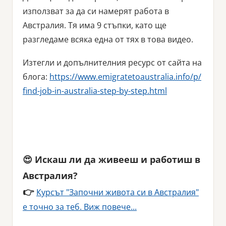
използват за да си намерят работа в
Австралия. Тя има 9 стъпки, като ще
разгледаме всяка една от тях в това видео.
Изтегли и допълнителния ресурс от сайта на
блога:
https://www.emigratetoaustralia.info/p/
find-job-in-australia-step-by-step.html
😍 Искаш ли да живееш и работиш в
Австралия?
👉
Курсът "Започни живота си в Австралия"
е точно за теб. Виж повече...