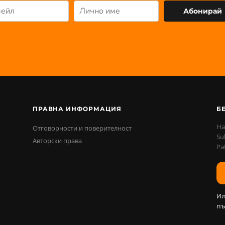
Абонирай
ПРАВНА ИНФОРМАЦИЯ
Б
На
Отговорности и поверителност
Su
Авторски права
Pa
Ил
п