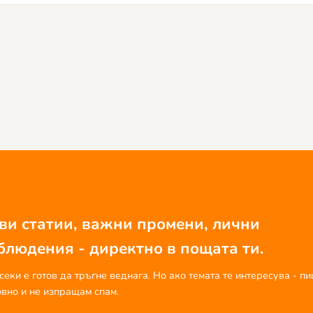
ви статии, важни промени, лични
блюдения - директно в пощата ти.
секи е готов да тръгне веднага. Но ако темата те интересува - п
вно и не изпращам спам.