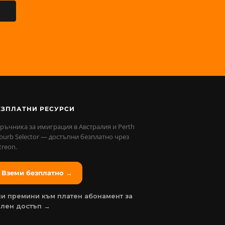
ЕЗПЛАТНИ РЕСУРСИ
ръчника за имиграция в Австралия и Perth
burb Selector — достъпни безплатно чрез
treon.
Вземи безплатно →
и премини към платен абонамент за
ълен достъп →