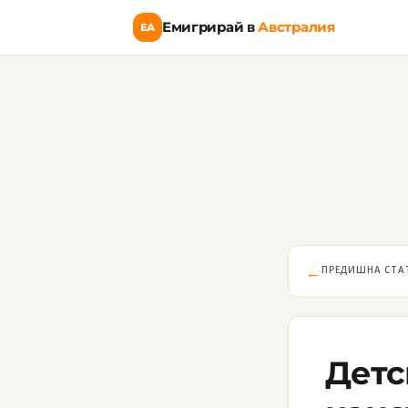
Емигрирай в
Австралия
ЕА
←
ПРЕДИШНА СТА
Детс