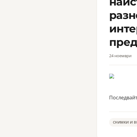
наис
разн
инте
пред
24 ноември
Последвайте
СНИМКИ И 