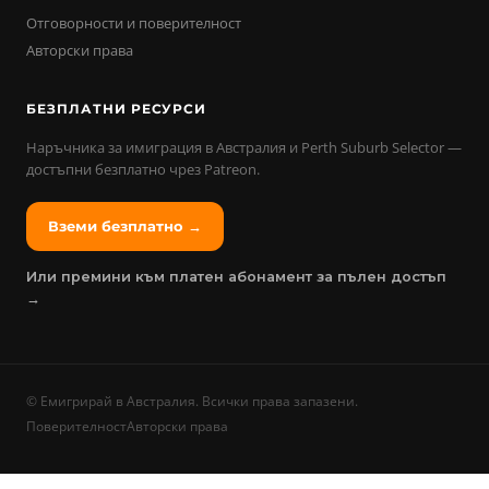
Отговорности и поверителност
Авторски права
БЕЗПЛАТНИ РЕСУРСИ
Наръчника за имиграция в Австралия и Perth Suburb Selector —
достъпни безплатно чрез Patreon.
Вземи безплатно →
Или премини към платен абонамент за пълен достъп
→
©
Емигрирай в Австралия. Всички права запазени.
Поверителност
Авторски права