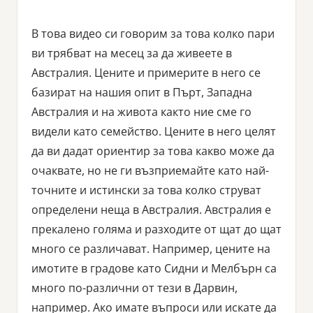
В това видео си говорим за това колко пари
ви трябват на месец за да живеете в
Австралия. Цените и примерите в него се
базират на нашия опит в Пърт, Западна
Австралия и на живота както ние сме го
видели като семейство. Цените в него целят
да ви дадат ориентир за това какво може да
очаквате, но не ги възприемайте като най-
точните и истински за това колко струват
определени неща в Австралия. Австралия е
прекалено голяма и разходите от щат до щат
много се различават. Например, цените на
имотите в градове като Сидни и Мелбърн са
много по-различни от тези в Дарвин,
например. Ако имате въпроси или искате да