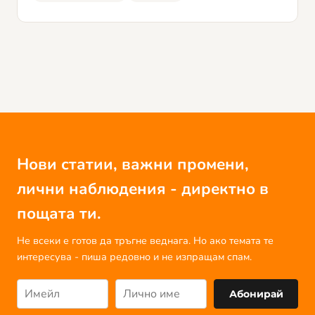
Нови статии, важни промени,
лични наблюдения - директно в
пощата ти.
Не всеки е готов да тръгне веднага. Но ако темата те
интересува - пиша редовно и не изпращам спам.
Абонирай