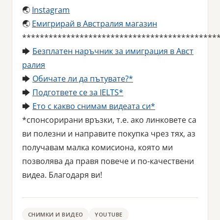
🌏
Instagram
🌏
Емигрирай в Австралия магазин
********************************************
🡆
Безплатен наръчник за имиграция в Авст
ралия
🡆
Обичате ли да пътувате?*
🡆
Подгответе се за IELTS*
🡆
Ето с какво снимам видеата си*
*спонсорирани връзки, т.е. ако линковете са
ви полезни и направите покупка чрез тях, аз
получавам малка комисиона, която ми
позволява да правя повече и по-качествени
видеа. Благодаря ви!
СНИМКИ И ВИДЕО
YOUTUBE