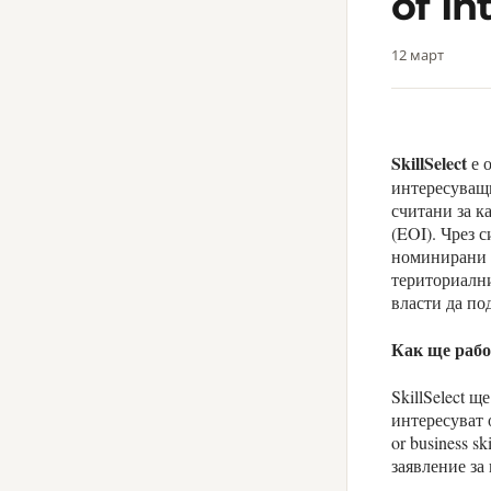
of In
12 март
SkillSelect
е 
интересуващи
считани за к
(EOI). Чрез 
номинирани з
териториални
власти да под
Как ще работ
SkillSelect 
интересуват от
or business s
заявление за 