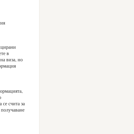
сия
фицирани
ете в
на виза, но
формация
формацията,
о
 се счита за
а получаване