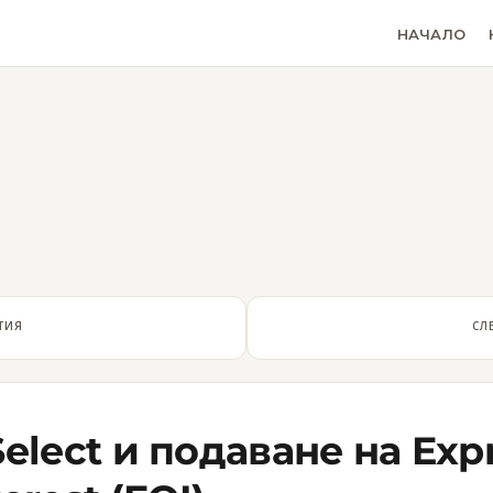
НАЧАЛО
ТИЯ
СЛ
lSelect и подаванe на Exp