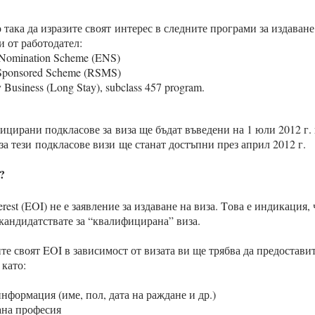
така да изразите своят интерес в следните програми за издаване
 от работодател:
Nomination Scheme (ENS)
 Sponsored Scheme (RSMS)
 Business (Long Stay), subclass 457 program.
цирани подкласове за виза ще бъдат въведени на 1 юли 2012 г. 
а тези подкласове визи ще станат достъпни през април 2012 г.
?
terest (EOI) не е заявление за издаване на виза. Tова е индикация,
 кандидатствате за “квалифицирана” виза.
ите своят EOI в зависимост от визата ви ще трябва да предостави
като:
нформация (име, пол, дата на раждане и др.)
на професия