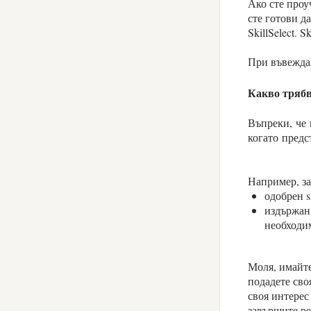
Ако сте проу
сте готови д
SkillSelect. 
При въвеждане
Какво трябв
Въпреки, че 
когато предс
Например, за 
одобрен s
издържан 
необходи
Моля, имайте
подадете сво
своя интерес
завършите ре