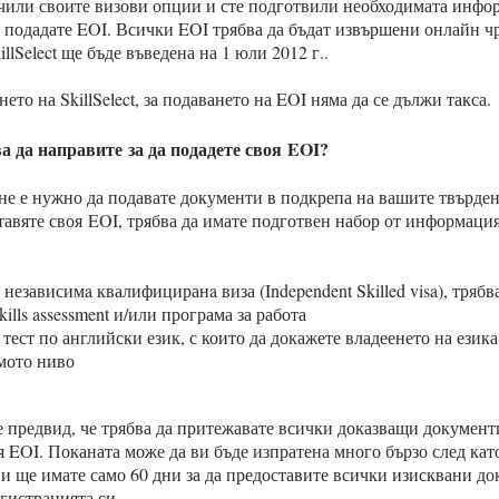
чили своите визови опции и сте подготвили необходимата инфо
а подадате EOI. Всички EOI трябва да бъдат извършени онлайн чр
SkillSelect ще бъде въведена на 1 юли 2012 г..
то на SkillSelect, за подаването на EOI няма да се дължи такса.
а да направите за да подадете своя EOI?
не е нужно да подавате документи в подкрепа на вашите твърден
тавяте своя EOI, трябва да имате подготвен набор от информация
независимa квалифициранa виза (Independent Skilled visa), трябва
kills assessment и/или програма за работа
тест по английски език, с които да докажете владеенето на езика
мото ниво
 предвид, че трябва да притежавате всички доказващи документ
я EOI. Поканата може да ви бъде изпратена много бързо след кат
 и ще имате само 60 дни за да предоставите всички изисквани до
гистрацията си.