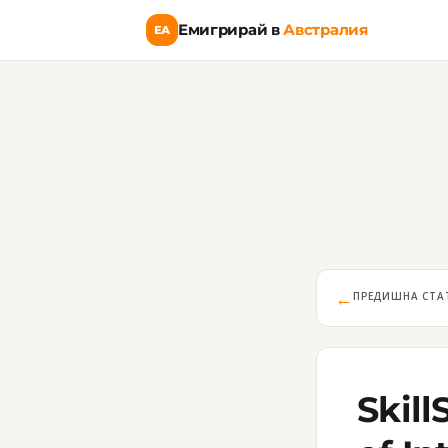
Емигрирай в
Австралия
ЕА
←
ПРЕДИШНА СТА
Skil