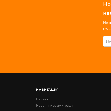
Но
на
Не в
редо
НАВИГАЦИЯ
Начало
Наръчник за имиграция