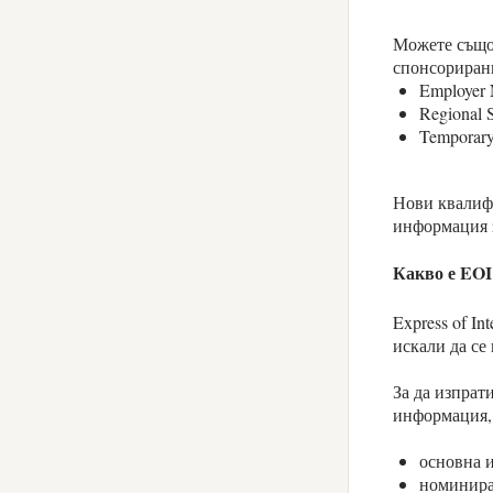
Можете също 
спонсорирани
Employer 
Regional
Temporary
Нови квалифи
информация з
Какво е EOI
Express of In
искали да се
За да изпрат
информация, 
основна и
номинира