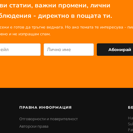
ви статии, важни промени, лични
блюдения - директно в пощата ти.
секи е готов да тръгне веднага. Но ако темата те интересува - п
вно и не изпращам спам.
Абонирай
ПРАВНА ИНФОРМАЦИЯ
Б
На
Отговорности и поверителност
Su
Авторски права
Pa