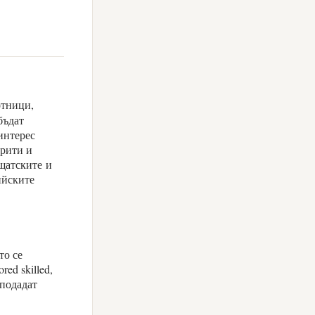
отници,
бъдат
 интерес
крити и
щатските и
ийските
то се
ored skilled,
 подадат