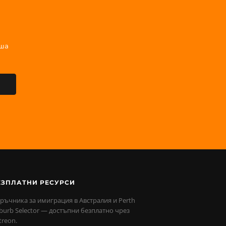
иша
ЕЗПЛАТНИ РЕСУРСИ
ръчника за имиграция в Австралия и Perth
burb Selector — достъпни безплатно чрез
treon.