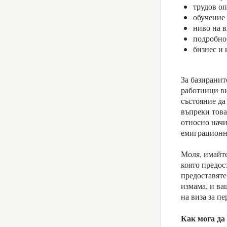
трудов о
обучение
ниво на в
подробно
бизнес и
За базиранит
работници ви
състояние да
въпреки това
относно начи
емиграционн
Моля, имайте
която предос
предоставяте
измама, и ва
на виза за п
Как мога да