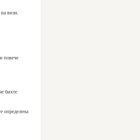
 на визи,
и повече
 че бихте
те определена