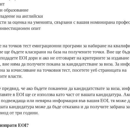
пит
 и образование
ладеене на английски
сти за оценка на уменията, свързани с вашия номинирана профе
 инвестиционен опит
е на точков тест емиграционни програми за набиране на квали
е ще бъдете класирани на база на получените точки. Вие ще бъд
 подадете EOI дори и ако не отговарят на критериите за издаване 
, вие няма да получите покана за кандидатстване за виза. За ин
на за изчисляване на точковия тест, посетете уеб страницата на
ите власти.
 предвид, че ако бъдете поканени да кандидатствате за виза, ин
тавяте в EOI ще се използва като част от вашата кандидатура. Ак
 подвеждаща или невярна информация във вашия EOI, тя може да
шата кандидатура може да бъде отказана и да получите забрана з
ериод от три години.
 изпратя EOI?