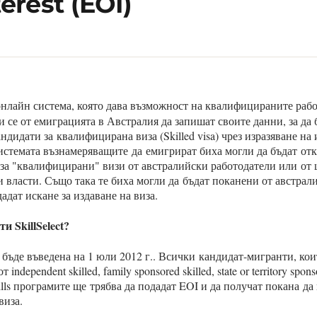
terest (EOI)
онлайн система, която дава възможност на квалифицираните раб
 се от емиграцията в Австралия да запишат своите данни, за да 
андидати за квалифицирана виза (Skilled visa) чрез изразяване на
системата възнамеряващите да емигрират биха могли да бъдат от
а "квалифицирани" визи от австралийски работодатели или от 
 власти. Също така те биха могли да бъдат поканени от австрал
адат искане за издаване на виза.
и SkillSelect?
ще бъде въведена на 1 юли 2012 г.. Всички кандидат-мигранти, кои
 independent skilled, family sponsored skilled, state or territory spons
kills програмите ще трябва да подадат EOI и да получат покана да
виза.