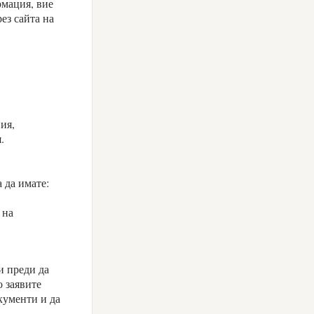
рмация, вие
ез сайта на
ия,
.
 да имате:
 на
и преди да
о заявите
кументи и да